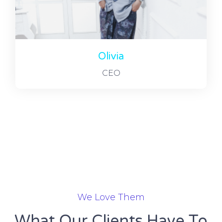
Olivia
CEO
We Love Them
What Our Clients Have To