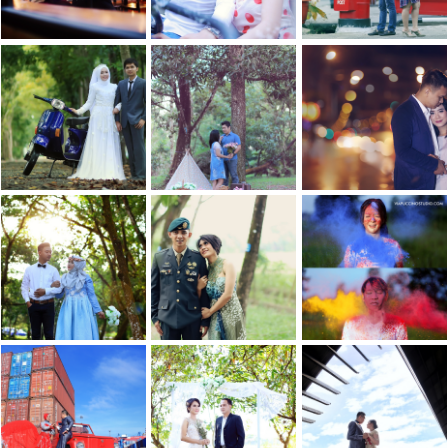
PREWEDDING
PREWEDDING
ZAZA & ERY
DELLY & ZIO
NIGHT
PREWEDDING
PONTIANAK
PREWEDDING
PREWEDDING
PREWEDDING
MEGA
DESSY & RICSON
NIGHT SHOT
PREWEDDING
PONTIANAK
PONTIANAK
PREWEDDING
PUTU & ARIE
PREWEDDING
PONTIANAK