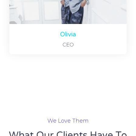
Olivia
CEO
We Love Them
What Our Clients Have To