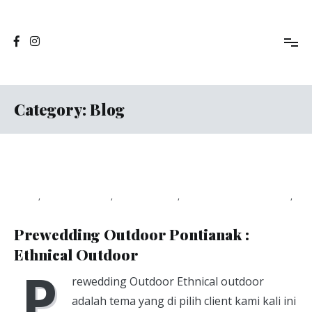
Skip
to
Jasa Foto Pontianak
Viapuccino Studio
content
Category:
Blog
Blog
,
photography
,
photoshoot
,
studio foto pontianak
,
Viapuccino Studio
January 21, 2020
Prewedding Outdoor Pontianak :
Ethnical Outdoor
P
rewedding Outdoor Ethnical outdoor
adalah tema yang di pilih client kami kali ini