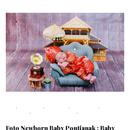
Blog
,
Photo baby
,
Photo kids
,
photography
,
photoshoot
,
studio foto pontianak
,
Viapuccino Studio
January 21, 2020
Foto Newborn Baby Pontianak : Baby