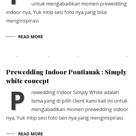
untuk mengabadikan momen prewedding
indoor nya, Yuk intip sesi foto nya yang bisa
menginspirasi.
READ MORE
Blog
,
photography
,
photoshoot
,
studio foto pontianak
,
Viapuccino Studio
January 21, 2020
Prewedding Indoor Pontianak : Simply
white concept
P
rewedding Indoor Simply White adalah
tema yang di pilih client kami kali ini untuk
mengabadikan momen prewedding indoor
nya, Yuk intip sesi foto lain nya yang menginspirasi.
READ MORE