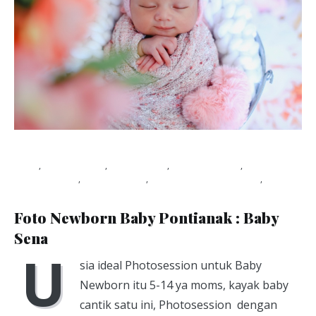
Blog
,
Photo baby
,
Photo kids
,
Photo Packet
,
photography
,
photoshoot
,
studio foto pontianak
,
Viapuccino Studio
January 21, 2020
Foto Newborn Baby Pontianak : Baby
Sena
U
sia ideal Photosession untuk Baby
Newborn itu 5-14 ya moms, kayak baby
cantik satu ini, Photosession dengan