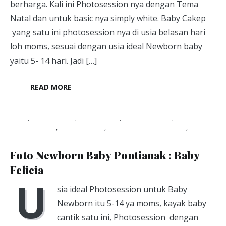
berharga. Kali ini Photosession nya dengan Tema
Natal dan untuk basic nya simply white. Baby Cakep
yang satu ini photosession nya di usia belasan hari
loh moms, sesuai dengan usia ideal Newborn baby
yaitu 5- 14 hari. Jadi […]
READ MORE
Blog
,
Photo baby
,
Photo kids
,
Photo Packet
,
photography
,
photoshoot
,
studio foto pontianak
,
Viapuccino Studio
January 21, 2020
Foto Newborn Baby Pontianak : Baby
Felicia
U
sia ideal Photosession untuk Baby
Newborn itu 5-14 ya moms, kayak baby
cantik satu ini, Photosession dengan