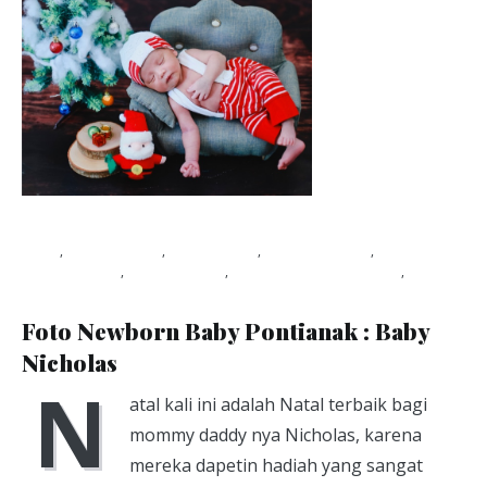
Blog
,
Photo baby
,
Photo kids
,
Photo Packet
,
photography
,
photoshoot
,
studio foto pontianak
,
Viapuccino Studio
January 21, 2020
Foto Newborn Baby Pontianak : Baby
Nicholas
N
atal kali ini adalah Natal terbaik bagi
mommy daddy nya Nicholas, karena
mereka dapetin hadiah yang sangat