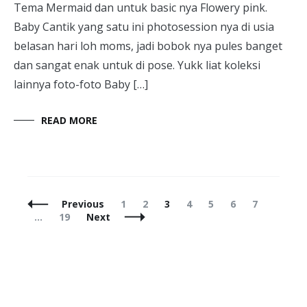
Tema Mermaid dan untuk basic nya Flowery pink.
Baby Cantik yang satu ini photosession nya di usia
belasan hari loh moms, jadi bobok nya pules banget
dan sangat enak untuk di pose. Yukk liat koleksi
lainnya foto-foto Baby […]
READ MORE
Posts
Page
Page
Page
Page
Page
Page
Page
Previous
1
2
3
4
5
6
7
Navigation
Page
…
19
Next