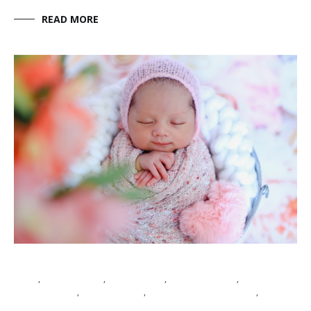
READ MORE
Blog
,
Photo baby
,
Photo kids
,
Photo Packet
,
photography
,
photoshoot
,
studio foto pontianak
,
Viapuccino Studio
January 21, 2020