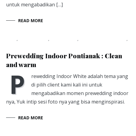
untuk mengabadikan […]
READ MORE
Blog
,
photography
,
photoshoot
,
studio foto pontianak
,
Viapuccino Studio
January 21, 2020
Prewedding Indoor Pontianak : Clean
and warm
P
rewedding Indoor White adalah tema yang
di pilih client kami kali ini untuk
mengabadikan momen prewedding indoor
nya, Yuk intip sesi foto nya yang bisa menginspirasi.
READ MORE