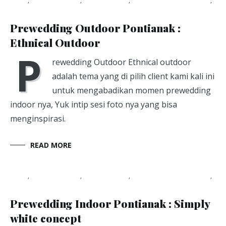
Blog
,
photography
,
photoshoot
,
studio foto pontianak
,
Viapuccino Studio
January 21, 2020
Prewedding Outdoor Pontianak :
Ethnical Outdoor
P
rewedding Outdoor Ethnical outdoor
adalah tema yang di pilih client kami kali ini
untuk mengabadikan momen prewedding
indoor nya, Yuk intip sesi foto nya yang bisa
menginspirasi.
READ MORE
Blog
,
photography
,
photoshoot
,
studio foto pontianak
,
Viapuccino Studio
January 21, 2020
Prewedding Indoor Pontianak : Simply
white concept