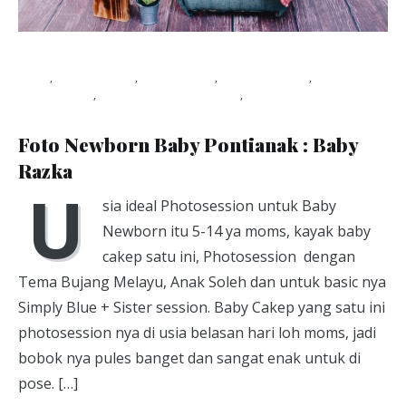
Blog
,
Photo baby
,
Photo kids
,
photography
,
photoshoot
,
studio foto pontianak
,
Viapuccino Studio
January 21, 2020
Foto Newborn Baby Pontianak : Baby
Razka
U
sia ideal Photosession untuk Baby
Newborn itu 5-14 ya moms, kayak baby
cakep satu ini, Photosession dengan
Tema Bujang Melayu, Anak Soleh dan untuk basic nya
Simply Blue + Sister session. Baby Cakep yang satu ini
photosession nya di usia belasan hari loh moms, jadi
bobok nya pules banget dan sangat enak untuk di
pose. […]