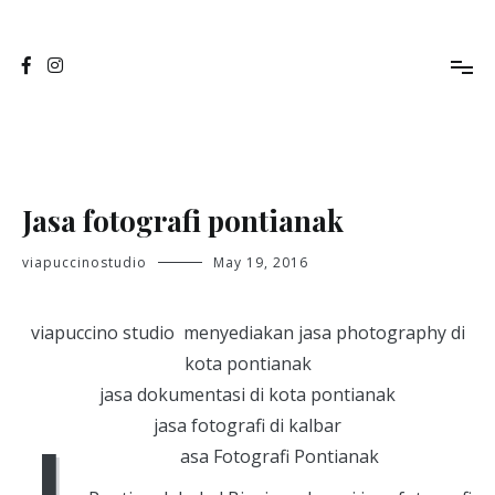
Skip
to
Jasa Foto Pontianak
Viapuccino Studio
content
Jasa fotografi pontianak
viapuccinostudio
May 19, 2016
viapuccino studio menyediakan jasa photography di
kota pontianak
jasa dokumentasi di kota pontianak
jasa fotografi di kalbar
J
asa Fotografi Pontianak