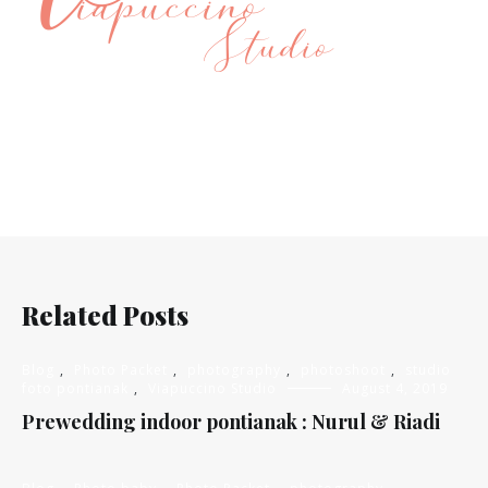
Related Posts
Blog
,
Photo Packet
,
photography
,
photoshoot
,
studio
foto pontianak
,
Viapuccino Studio
August 4, 2019
Prewedding indoor pontianak : Nurul & Riadi