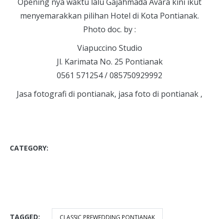
Opening nya waktu lalu Gajahmada Avara kini ikut
menyemarakkan pilihan Hotel di Kota Pontianak.
Photo doc. by :
Viapuccino Studio
Jl. Karimata No. 25 Pontianak
0561 571254 / 085750929992
Jasa fotografi di pontianak, jasa foto di pontianak ,
CATEGORY:
BLOG
DOKUMENTASI ACARA
DOKUMENTASI GRAND OPENING
EVENT DOCUMENTATION
PHOTOGRAPHY
TAGGED:
CLASSIC PREWEDDING PONTIANAK