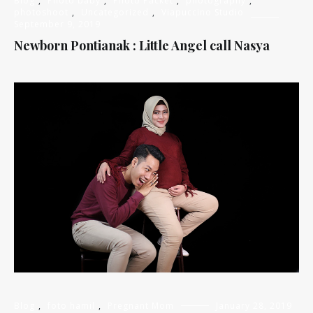
Blog
,
Photo baby
,
Photo Packet
,
photography
,
photoshoot
,
Uncategorized
,
Viapuccino Studio
September 9, 2019
Newborn Pontianak : Little Angel call Nasya
Blog
,
foto hamil
,
Pregnant Mom
January 28, 2019