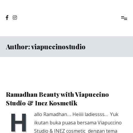
Skip
to
Jasa Foto Pontianak
Viapuccino Studio
content
Author:
viapuccinostudio
Viapuccino Studio
July 3, 2014
Ramadhan Beauty with Viapuccino
Studio & Inez Kosmetik
H
allo Ramadhan…. Heiiii ladiessss… Yuk
ikutan buka puasa bersama Viapuccino
Studio & INEZ cosmetic dengan tema