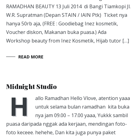
RAMADHAN BEAUTY 13 Juli 2014 di Bangi Tiamkopi Jl.
W.R. Supratman (Depan STAIN / IAIN Ptk) Ticket nya
hanya 50rb aja, (FREE : Goodiebag Inez kosmetik,
Voucher diskon, Makanan buka puasa.) Ada
Workshop beauty from Inez Kosmetik, Hijab tutor […]
READ MORE
Sewa studio
June 29, 2014
Midnight Studio
H
allo Ramadhan Hello Vlove, atention yaaa
untuk selama bulan ramadhan kita buka
nya jam 09.00 – 17.00 yaaa, Yukkk sambil
puasa daripada nggak ada kerjaan, mendingan foto-
foto keceee. hehehe, Dan kita juga punya paket