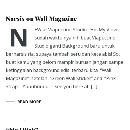
Sewa studio
May 27, 2014
Narsis on Wall Magazine
N
EW at Viapuccino Studio Hei My Vlove,
sudah waktu nya nih buat Viapuccino
Studio ganti Background baru untuk
bernarsis ria, supaya tambah seru dan kece abis! So,
buat kamu yang belom mampir buruan jangan sampe
ketinggalan background edisi terbaru kita “Wall
Magazine” setelah “Green Wall Sticker” and “Pink
Strap”. Yuuuhuuuu…., see you here at […]
READ MORE
My Hijab
,
Photo Packet
May 27, 2014
“My Hijab”