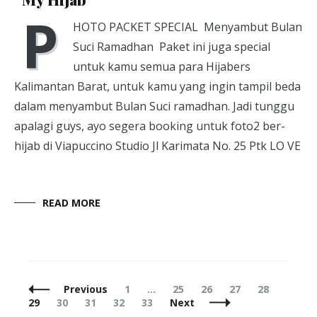
P
HOTO PACKET SPECIAL Menyambut Bulan
Suci Ramadhan Paket ini juga special
untuk kamu semua para Hijabers
Kalimantan Barat, untuk kamu yang ingin tampil beda
dalam menyambut Bulan Suci ramadhan. Jadi tunggu
apalagi guys, ayo segera booking untuk foto2 ber-
hijab di Viapuccino Studio Jl Karimata No. 25 Ptk LO VE
READ MORE
Posts
Page
Page
Page
Page
Page
Page
Previous
1
…
25
26
27
28
Navigation
Page
Page
Page
Page
29
30
31
32
33
Next