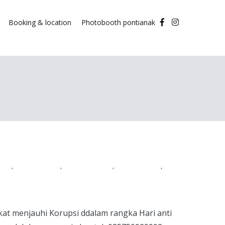
Booking & location
Photobooth pontianak
rja
,
Photobooth
,
photography
,
photoshoot
,
kat menjauhi Korupsi ddalam rangka Hari anti