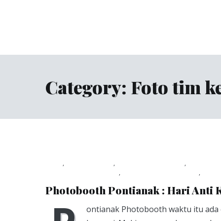
Skip
to
content
Jasa Foto Pontianak
Viapuccino Studio
Category:
Foto tim k
Blog
,
dokumentasi
,
dokumentasi acara
,
dokument
PontianakPhotobooth
,
studio foto pontianak
,
Unca
Photobooth Pontianak : Hari Anti
ontianak Photobooth waktu itu ada 