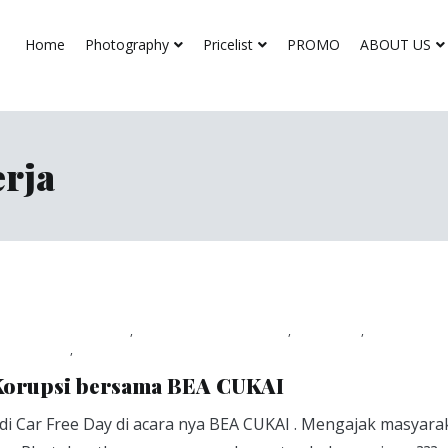
Home
Photography
Pricelist
PROMO
ABOUT US
erja
asi grand opening
,
Event Documentation
,
Foto tim
,
Foto tim ke
tegorized
,
Viapuccino Studio
March 1, 2019
 Korupsi bersama BEA CUKAI
di Car Free Day di acara nya BEA CUKAI . Mengajak masyara