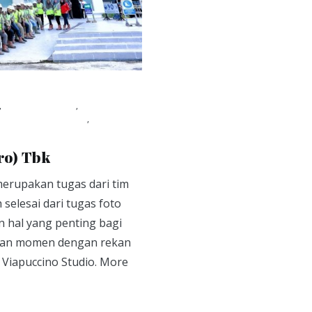
,
Foto tim kerja
,
Photo
dio foto pontianak
,
ro) Tbk
erupakan tugas dari tim
selesai dari tugas foto
hal yang penting bagi
ikan momen dengan rekan
 Viapuccino Studio. More