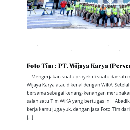
Blog
,
dokumentasi
,
dokumentasi acara
,
Foto tim
Packet
,
photography
,
sewa studio pontianak
,
stu
Viapuccino Studio
March 30, 2017
Foto Tim : PT. Wijaya Karya (Perse
Mengerjakan suatu proyek di suatu daerah m
Wijaya Karya atau dikenal dengan WiKA. Setelah 
bersama sebagai kenang-kenangan merupakan 
salah satu Tim WiKA yang bertugas ini. Abad
kerja kamu juga yuk, dengan jasa Foto Tim dari
[…]