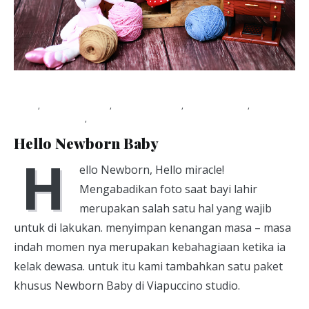
Blog
,
Photo Packet
,
photography
,
photoshoot
,
studio
foto pontianak
,
Viapuccino Studio
August 24, 2018
Hello Newborn Baby
H
ello Newborn, Hello miracle!
Mengabadikan foto saat bayi lahir
merupakan salah satu hal yang wajib
untuk di lakukan. menyimpan kenangan masa – masa
indah momen nya merupakan kebahagiaan ketika ia
kelak dewasa. untuk itu kami tambahkan satu paket
khusus Newborn Baby di Viapuccino studio.