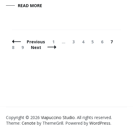
READ MORE
Posts
Page
Page
Page
Page
Page
Page
Page
Previous
1
…
3
4
5
6
7
Navigation
Page
8
9
Next
Copyright © 2026
Viapuccino Studio
. All rights reserved.
Theme:
Cenote
by ThemeGrill. Powered by
WordPress
.