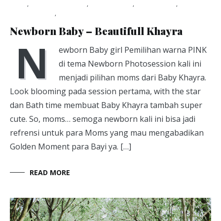
Blog
,
Newborn Photo
,
Photo Anak
,
Photo kids
,
photography
,
photoshoot
January 28, 2019
Newborn Baby – Beautifull Khayra
N
ewborn Baby girl Pemilihan warna PINK
di tema Newborn Photosession kali ini
menjadi pilihan moms dari Baby Khayra.
Look blooming pada session pertama, with the star
dan Bath time membuat Baby Khayra tambah super
cute. So, moms… semoga newborn kali ini bisa jadi
refrensi untuk para Moms yang mau mengabadikan
Golden Moment para Bayi ya. […]
READ MORE