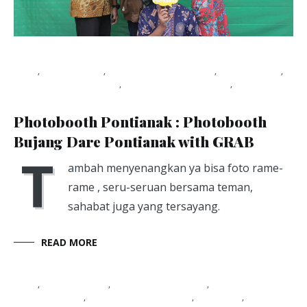
Blog
,
photoshoot
,
PontianakPhotobooth
,
Sewa studio
,
sewa studio pontianak
,
studio foto pontianak
,
Viapuccino
Studio
March 1, 2019
Photobooth Pontianak : Photobooth
Bujang Dare Pontianak with GRAB
T
ambah menyenangkan ya bisa foto rame-
rame , seru-seruan bersama teman,
sahabat juga yang tersayang.
READ MORE
Blog
,
dokumentasi
,
dokumentasi acara
,
dokumentasi
grand opening
,
Event Documentation
,
Foto tim
,
Foto tim