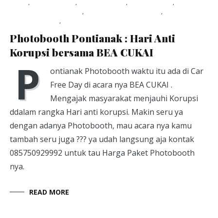
kerja
,
Photobooth
,
photography
,
photoshoot
,
PontianakPhotobooth
,
studio foto pontianak
,
Uncategorized
,
Viapuccino Studio
March 1, 2019
Photobooth Pontianak : Hari Anti
Korupsi bersama BEA CUKAI
P
ontianak Photobooth waktu itu ada di Car
Free Day di acara nya BEA CUKAI .
Mengajak masyarakat menjauhi Korupsi
ddalam rangka Hari anti korupsi. Makin seru ya
dengan adanya Photobooth, mau acara nya kamu
tambah seru juga ??? ya udah langsung aja kontak
085750929992 untuk tau Harga Paket Photobooth
nya.
READ MORE