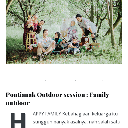
Blog
,
Photo Packet
,
photography
,
photoshoot
,
studio
foto pontianak
August 31, 2018
Pontianak Outdoor session : Family
outdoor
H
APPY FAMILY Kebahagiaan keluarga itu
sungguh banyak asalnya, nah salah satu