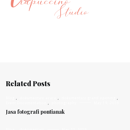
Related Posts
Blog
,
dokumentasi acara
,
dokumentasi grand opening
,
Event Documentation
,
photography
May 19, 2016
Jasa fotografi pontianak
Blog
,
dokumentasi
May 27, 2019