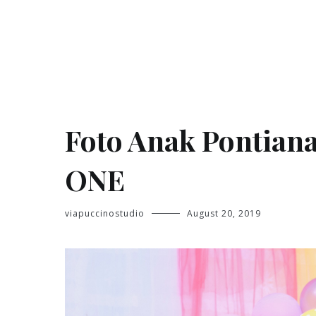
Skip
to
content
Jasa Foto Pontianak
Viapuccino Studio
Foto Anak Pontiana
ONE
viapuccinostudio
August 20, 2019