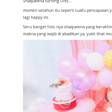
S
haqueena turning ONE…
momen setahun itu seperti suatu pencapaian ya
lagi happy ini.
Seru banget foto nya shaqueena yang berakhi
makna yang wajib di abadikan ya, yukk lihat m