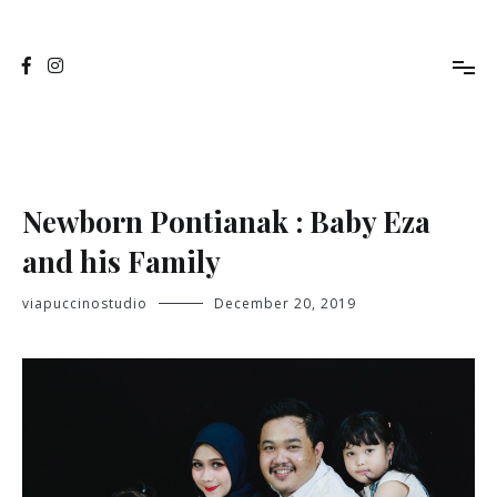
Skip
to
Jasa Foto Pontianak
Viapuccino Studio
content
Newborn Pontianak : Baby Eza
and his Family
viapuccinostudio
December 20, 2019