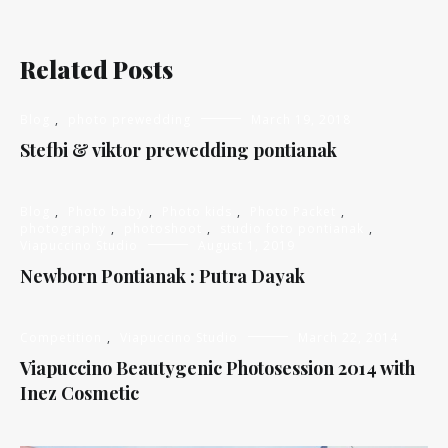
Related Posts
Blog
,
photo prewedding
March 19, 2018
Stefbi & viktor prewedding pontianak
Blog
,
Photo baby
,
Photo kids
,
Photo Packet
,
photography
,
photoshoot
,
studio foto pontianak
,
Viapuccino Studio
August 1, 2019
Newborn Pontianak : Putra Dayak
Competition
,
Viapuccino Studio
March 22, 2014
Viapuccino Beautygenic Photosession 2014 with
Inez Cosmetic