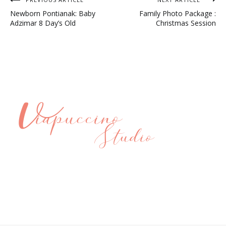
Post
Newborn Pontianak: Baby
Family Photo Package :
navigation
Adzimar 8 Day’s Old
Christmas Session