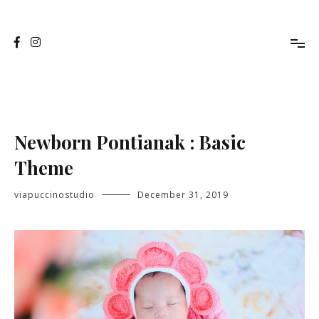
Skip
to
Jasa Foto Pontianak
Viapuccino Studio
content
Newborn Pontianak : Basic
Theme
viapuccinostudio
December 31, 2019