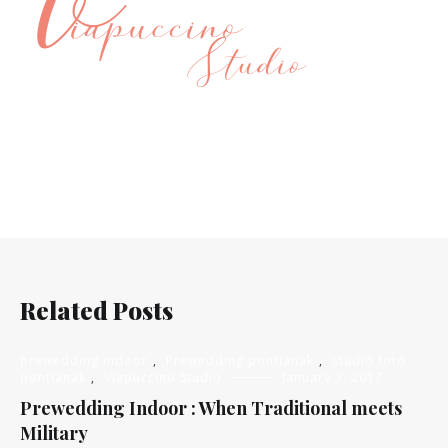
Related Posts
prewedding indoor
,
Prewedding pontianak
,
studio foto
pontianak
,
Viapuccino Studio
January 3, 2017
Prewedding Indoor : When Traditional meets
Military