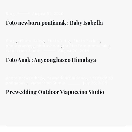
Blog
August 31, 2020
Foto newborn pontianak : Baby Isabella
Blog
,
Photo baby
,
Photo kids
,
Photo Packet
,
photography
,
photoshoot
,
studio foto pontianak
,
Viapuccino Studio
August 20, 2019
Foto Anak : Anyeonghaseo Himalaya
photo prewedding
,
prewedding indoor
,
Prewedding
pontianak
,
Viapuccino Studio
July 26, 2015
Prewedding Outdoor Viapuccino Studio