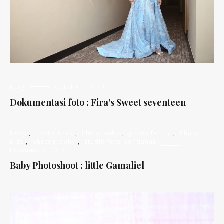
Blog
October 10, 2017
Dokumentasi foto : Fira’s Sweet seventeen
beby
,
Photo Anak
,
Photo baby
,
photo family
,
Photo
kids
,
photography
,
studio foto pontianak
February 8, 2017
Baby Photoshoot : little Gamaliel