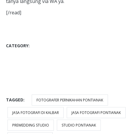
tanya langsung via WA ya.
[/read]
CATEGORY:
BLOG
PHOTO ANAK
PHOTO BABY
PHOTO FAMILY
PHOTO KIDS
PHOTOGRAPHY
PREGNANT MOM
STUDIO FOTO PONTIANAK
TAGGED:
FOTOGRAFER PERNIKAHAN PONTIANAK
JASA FOTOGRAFI DI KALBAR
JASA FOTOGRAFI PONTIANAK
PREWEDDING STUDIO
STUDIO PONTIANAK