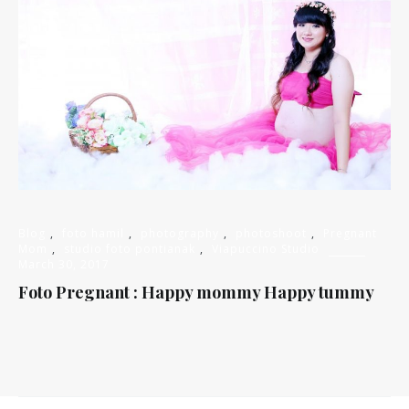
Blog
,
foto hamil
,
photography
,
photoshoot
,
Pregnant
Mom
,
studio foto pontianak
,
Viapuccino Studio
March 30, 2017
Foto Pregnant : Happy mommy Happy tummy