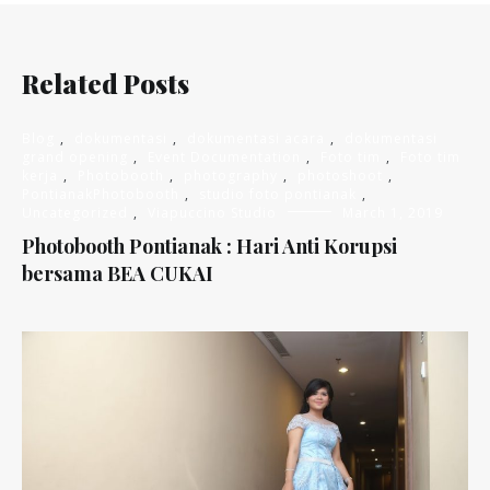
Related Posts
Blog
,
dokumentasi
,
dokumentasi acara
,
dokumentasi
grand opening
,
Event Documentation
,
Foto tim
,
Foto tim
kerja
,
Photobooth
,
photography
,
photoshoot
,
PontianakPhotobooth
,
studio foto pontianak
,
Uncategorized
,
Viapuccino Studio
March 1, 2019
Photobooth Pontianak : Hari Anti Korupsi
bersama BEA CUKAI