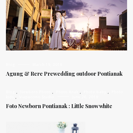
Blog
March 19, 2018
Agung & Rere Prewedding outdoor Pontianak
Blog
,
Newborn Photo
,
Photo Anak
,
Photo baby
,
Photo
kids
,
Viapuccino Studio
June 26, 2019
Foto Newborn Pontianak : Little Snow white