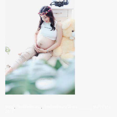
Blog
,
dokumentasi
,
dokumentasi acara
March 31,
2019