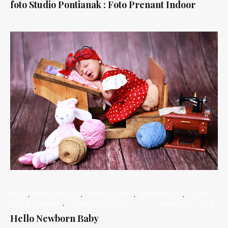
foto Studio Pontianak : Foto Prenant Indoor
Blog
,
Photo Packet
,
photography
,
photoshoot
,
studio
foto pontianak
,
Viapuccino Studio
August 24, 2018
Hello Newborn Baby