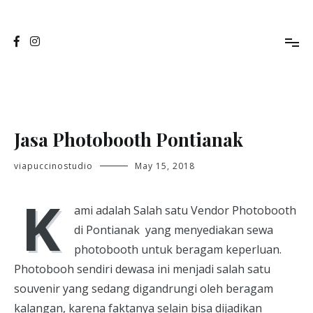
Skip
to
Jasa Foto Pontianak
Viapuccino Studio
content
Jasa Photobooth Pontianak
viapuccinostudio
May 15, 2018
K
ami adalah Salah satu Vendor Photobooth
di Pontianak yang menyediakan sewa
photobooth untuk beragam keperluan.
Photobooh sendiri dewasa ini menjadi salah satu
souvenir yang sedang digandrungi oleh beragam
kalangan, karena faktanya selain bisa dijadikan