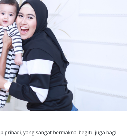
iap pribadi, yang sangat bermakna. begitu juga bagi