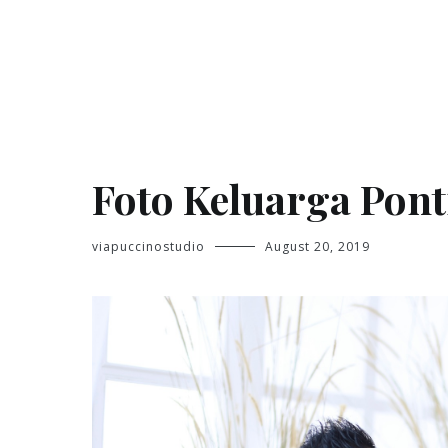
Skip
to
content
Jasa Foto Pontianak
Viapuccino Studio
Foto Keluarga Pon
viapuccinostudio
August 20, 2019