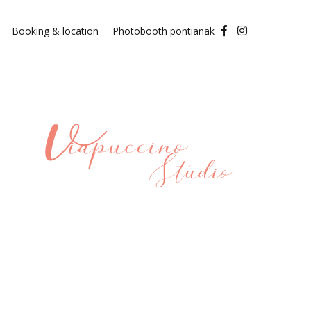
Booking & location
Photobooth pontianak