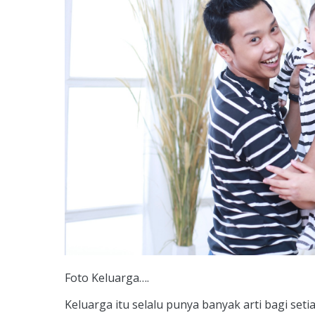
F
oto Keluarga….
Keluarga itu selalu punya banyak arti bagi set