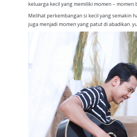
keluarga kecil yang memiliki momen – momen 
Melihat perkembangan si kecil yang semakin h
juga menjadi momen yang patut di abadikan. yukk